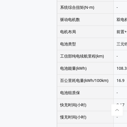
系统综合扭矩(N·m)
-
驱动电机数
双电
电机布局
前置
电池类型
三元
工信部纯电续航里程(km)
-
电池能量(kWh)
108.3
百公里耗电量(kWh/100km)
16.9
电池组质保
-
快充时间(小时)
0.17
慢充时间(小时)
-