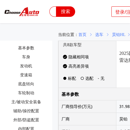
搜索
登录/
当前位置：
首页
选车
昊铂HL
共
8
款车型
基本参数
202
车身
隐藏相同项
雷达
发动机
高亮差异项
变速箱
● 标配
○ 选配
- 无
底盘转向
车轮制动
基本参数
主/被动安全装备
厂商指导价(万元)
31.98
辅助/操控配置
厂商
昊铂
外部/防盗配置
内部配置