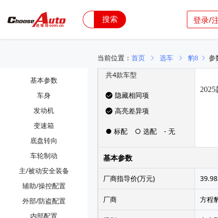
搜索
登录/
当前位置：
首页
选车
豹8
参
共
4
款车型
基本参数
202
车身
隐藏相同项
发动机
高亮差异项
变速箱
● 标配
○ 选配
- 无
底盘转向
车轮制动
基本参数
主/被动安全装备
厂商指导价(万元)
39.98
辅助/操控配置
厂商
方程
外部/防盗配置
内部配置