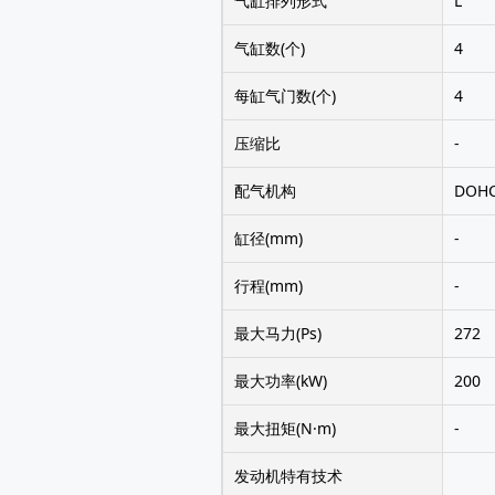
气缸排列形式
L
气缸数(个)
4
每缸气门数(个)
4
压缩比
-
配气机构
DOH
缸径(mm)
-
行程(mm)
-
最大马力(Ps)
272
最大功率(kW)
200
最大扭矩(N·m)
-
发动机特有技术