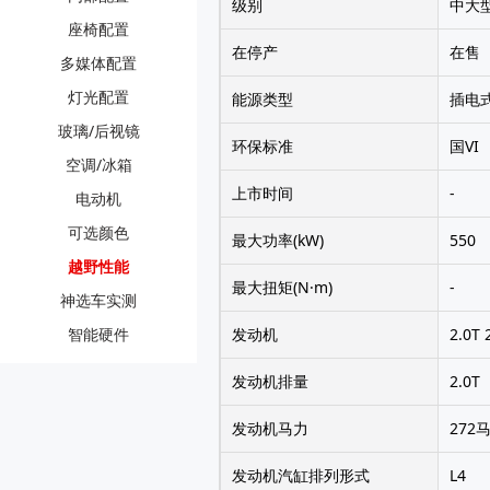
级别
中大型
座椅配置
在停产
在售
多媒体配置
灯光配置
能源类型
插电
玻璃/后视镜
环保标准
国VI
空调/冰箱
上市时间
-
电动机
可选颜色
最大功率(kW)
550
越野性能
最大扭矩(N·m)
-
神选车实测
智能硬件
发动机
2.0T
发动机排量
2.0T
发动机马力
272
发动机汽缸排列形式
L4