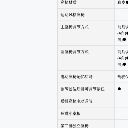
座椅材质
真皮
运动风格座椅
主座椅调节方式
前后
(4向
向)●
副座椅调节方式
前后
(4向
向)●
电动座椅记忆功能
驾驶
副驾驶位后排可调节按钮
●
后排座椅电动调节
后排小桌板
第二排独立座椅