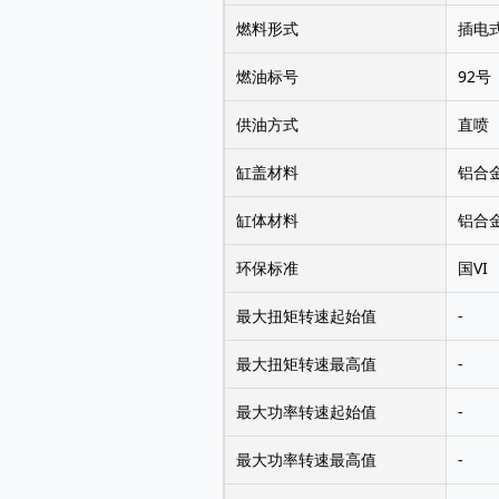
燃料形式
插电
燃油标号
92号
供油方式
直喷
缸盖材料
铝合
缸体材料
铝合
环保标准
国VI
最大扭矩转速起始值
-
最大扭矩转速最高值
-
最大功率转速起始值
-
最大功率转速最高值
-