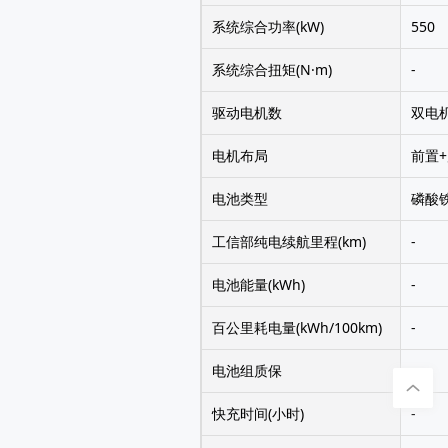
系统综合功率(kW)
550
系统综合扭矩(N·m)
-
驱动电机数
双电
电机布局
前置
电池类型
磷酸
工信部纯电续航里程(km)
-
电池能量(kWh)
-
百公里耗电量(kWh/100km)
-
电池组质保
-
快充时间(小时)
-