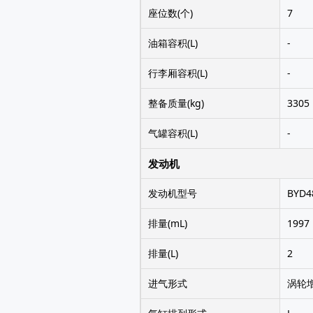
座位数(个)
7
油箱容积(L)
-
行李厢容积(L)
-
整备质量(kg)
3305
气罐容积(L)
-
发动机
发动机型号
BYD4
排量(mL)
1997
排量(L)
2
进气形式
涡轮