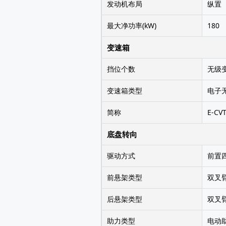
发动机布局
纵置
最大净功率(kW)
180
变速箱
挡位个数
无级
变速箱类型
电子无
简称
E-C
底盘转向
驱动方式
前置
前悬架类型
双叉
后悬架类型
双叉
助力类型
电动