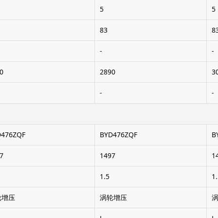
5
5
83
8
-
-
0
2890
3
-
-
D476ZQF
BYD476ZQF
B
7
1497
1
1.5
1
轮增压
涡轮增压