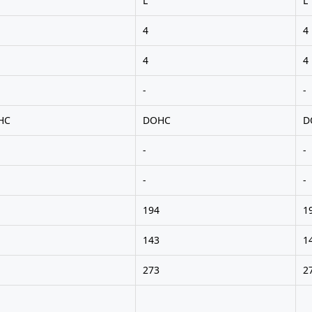
L
L
4
4
4
4
-
-
HC
DOHC
D
-
-
-
-
194
1
143
1
273
2