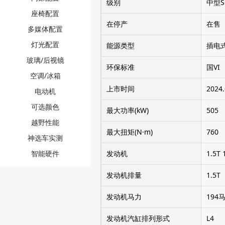
级别
中型S
座椅配置
在停产
在售
多媒体配置
灯光配置
能源类型
插电
玻璃/后视镜
环保标准
国VI
空调/冰箱
上市时间
2024
电动机
可选颜色
最大功率(kW)
505
越野性能
最大扭矩(N·m)
760
神选车实测
智能硬件
发动机
1.5T
发动机排量
1.5T
发动机马力
194
发动机汽缸排列形式
L4