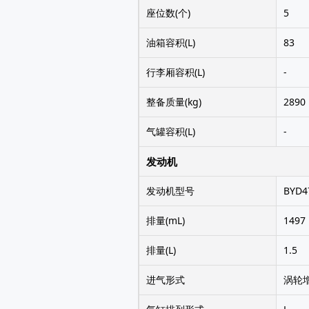
座位数(个)
5
油箱容积(L)
83
行李厢容积(L)
-
整备质量(kg)
2890
气罐容积(L)
-
发动机
发动机型号
BYD4
排量(mL)
1497
排量(L)
1.5
进气形式
涡轮