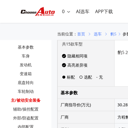
0
AI选车
APP下载
当前位置：
首页
选车
豹5
参
共
15
款车型
基本参数
豹5 
车身
隐藏相同项
发动机
高亮差异项
变速箱
● 标配
○ 选配
- 无
底盘转向
车轮制动
基本参数
主/被动安全装备
厂商指导价(万元)
30.28
辅助/操控配置
厂商
方程
外部/防盗配置
内部配置