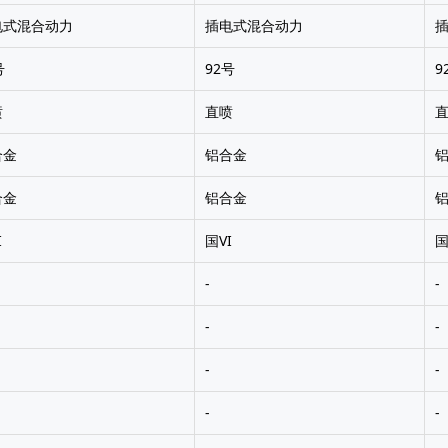
电式混合动力
插电式混合动力
号
92号
9
喷
直喷
合金
铝合金
合金
铝合金
I
国VI
国
-
-
-
-
-
-
-
-