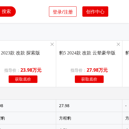
搜索
创作中心
登录/注册
 2023款 改款 探索版
豹5 2024款 改款 云辇豪华版
豹
23.98万元
27.98万元
指导价：
指导价：
获取底价
获取底价
98
27.98
-
程豹
方程豹