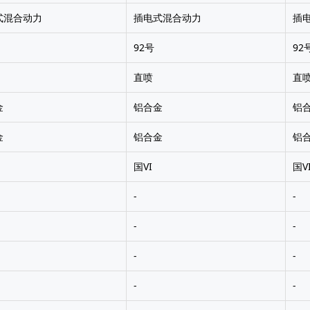
式混合动力
插电式混合动力
插
92号
92
直喷
直
金
铝合金
铝
金
铝合金
铝
国VI
国V
-
-
-
-
-
-
-
-