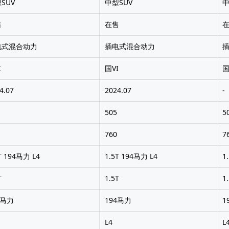
SUV
中型SUV
中
售
在售
电式混合动力
插电式混合动力
I
国VI
国
4.07
2024.07
-
505
5
760
7
T 194马力 L4
1.5T 194马力 L4
1
T
1.5T
1
4马力
194马力
1
L4
L