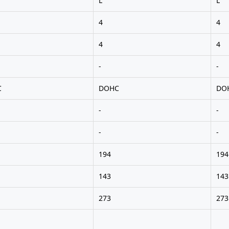
L
L
4
4
4
4
-
-
C
DOHC
DO
-
-
-
-
194
194
143
143
273
273