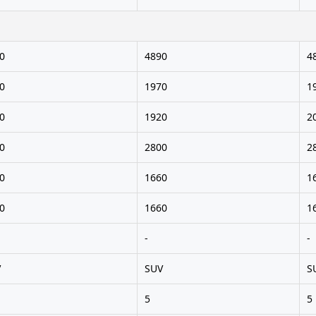
0
4890
4
0
1970
1
0
1920
2
0
2800
2
0
1660
1
0
1660
1
-
-
V
SUV
S
5
5