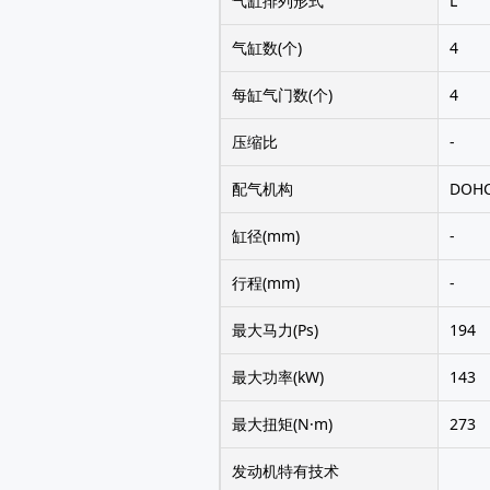
气缸排列形式
L
气缸数(个)
4
每缸气门数(个)
4
压缩比
-
配气机构
DOH
缸径(mm)
-
行程(mm)
-
最大马力(Ps)
194
最大功率(kW)
143
最大扭矩(N·m)
273
发动机特有技术