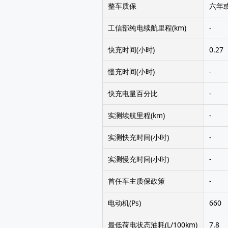
整车质保
六年
工信部纯电续航里程(km)
-
快充时间(小时)
0.27
慢充时间(小时)
-
快充电量百分比
-
实测续航里程(km)
-
实测快充时间(小时)
-
实测慢充时间(小时)
-
首任车主质保政策
-
电动机(Ps)
660
最低荷电状态油耗(L/100km)
7.8