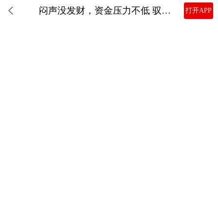
闷声没发财，资金压力不低 驭势科技能否打破破发魔咒？
打开APP