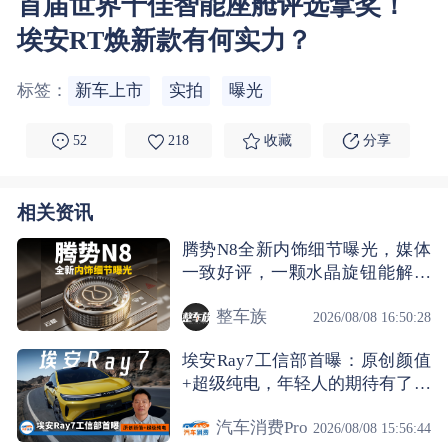
首届世界十佳智能座舱评选拿奖！
埃安RT焕新款有何实力？
标签：
新车上市
实拍
曝光
52
218
收藏
分享
相关资讯
腾势N8全新内饰细节曝光，媒体
一致好评，一颗水晶旋钮能解读
出什么信息？
整车族
2026/08/08 16:50:28
埃安Ray7工信部首曝：原创颜值
+超级纯电，年轻人的期待有了着
落
汽车消费Pro
2026/08/08 15:56:44