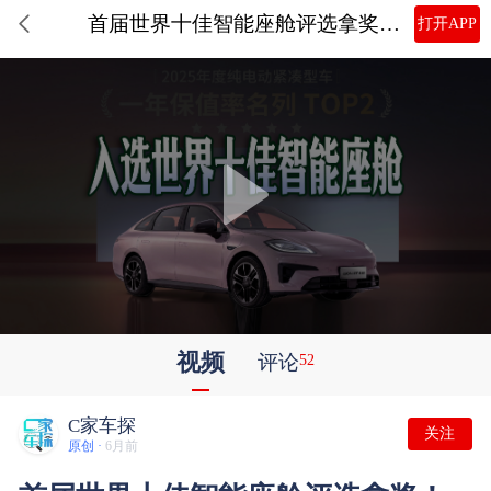
首届世界十佳智能座舱评选拿奖！埃安RT焕新款有何实力？
打开APP
视频
评论
52
C家车探
关注
原创 ·
6月前